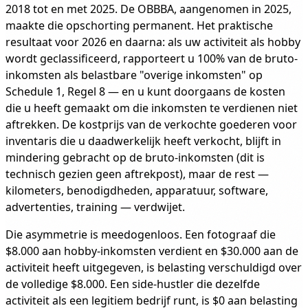
2018 tot en met 2025. De OBBBA, aangenomen in 2025,
maakte die opschorting permanent. Het praktische
resultaat voor 2026 en daarna: als uw activiteit als hobby
wordt geclassificeerd, rapporteert u 100% van de bruto-
inkomsten als belastbare "overige inkomsten" op
Schedule 1, Regel 8 — en u kunt doorgaans de kosten
die u heeft gemaakt om die inkomsten te verdienen niet
aftrekken. De kostprijs van de verkochte goederen voor
inventaris die u daadwerkelijk heeft verkocht, blijft in
mindering gebracht op de bruto-inkomsten (dit is
technisch gezien geen aftrekpost), maar de rest —
kilometers, benodigdheden, apparatuur, software,
advertenties, training — verdwijet.
Die asymmetrie is meedogenloos. Een fotograaf die
$8.000 aan hobby-inkomsten verdient en $30.000 aan de
activiteit heeft uitgegeven, is belasting verschuldigd over
de volledige $8.000. Een side-hustler die dezelfde
activiteit als een legitiem bedrijf runt, is $0 aan belasting