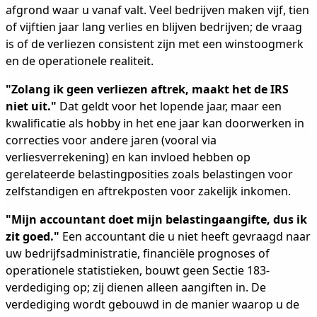
afgrond waar u vanaf valt. Veel bedrijven maken vijf, tien
of vijftien jaar lang verlies en blijven bedrijven; de vraag
is of de verliezen consistent zijn met een winstoogmerk
en de operationele realiteit.
"Zolang ik geen verliezen aftrek, maakt het de IRS
niet uit."
Dat geldt voor het lopende jaar, maar een
kwalificatie als hobby in het ene jaar kan doorwerken in
correcties voor andere jaren (vooral via
verliesverrekening) en kan invloed hebben op
gerelateerde belastingposities zoals belastingen voor
zelfstandigen en aftrekposten voor zakelijk inkomen.
"Mijn accountant doet mijn belastingaangifte, dus ik
zit goed."
Een accountant die u niet heeft gevraagd naar
uw bedrijfsadministratie, financiële prognoses of
operationele statistieken, bouwt geen Sectie 183-
verdediging op; zij dienen alleen aangiften in. De
verdediging wordt gebouwd in de manier waarop u de