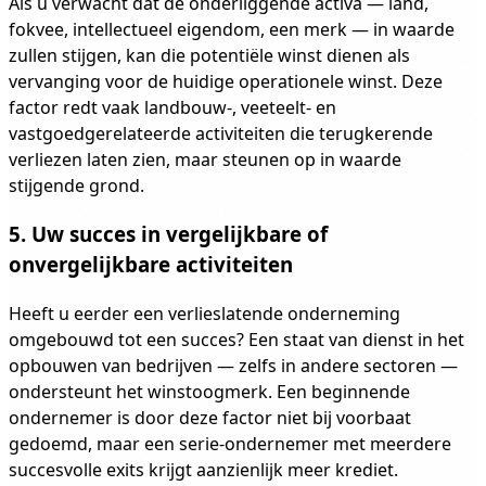
Als u verwacht dat de onderliggende activa — land,
fokvee, intellectueel eigendom, een merk — in waarde
zullen stijgen, kan die potentiële winst dienen als
vervanging voor de huidige operationele winst. Deze
factor redt vaak landbouw-, veeteelt- en
vastgoedgerelateerde activiteiten die terugkerende
verliezen laten zien, maar steunen op in waarde
stijgende grond.
5. Uw succes in vergelijkbare of
onvergelijkbare activiteiten
Heeft u eerder een verlieslatende onderneming
omgebouwd tot een succes? Een staat van dienst in het
opbouwen van bedrijven — zelfs in andere sectoren —
ondersteunt het winstoogmerk. Een beginnende
ondernemer is door deze factor niet bij voorbaat
gedoemd, maar een serie-ondernemer met meerdere
succesvolle exits krijgt aanzienlijk meer krediet.