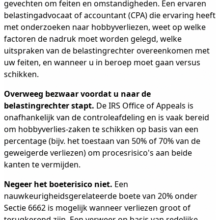
gevechten om feiten en omstandigheden. Een ervaren
belastingadvocaat of accountant (CPA) die ervaring heeft
met onderzoeken naar hobbyverliezen, weet op welke
factoren de nadruk moet worden gelegd, welke
uitspraken van de belastingrechter overeenkomen met
uw feiten, en wanneer u in beroep moet gaan versus
schikken.
Overweeg bezwaar voordat u naar de
belastingrechter stapt.
De IRS Office of Appeals is
onafhankelijk van de controleafdeling en is vaak bereid
om hobbyverlies-zaken te schikken op basis van een
percentage (bijv. het toestaan van 50% of 70% van de
geweigerde verliezen) om procesrisico's aan beide
kanten te vermijden.
Negeer het boeterisico niet.
Een
nauwkeurigheidsgerelateerde boete van 20% onder
Sectie 6662 is mogelijk wanneer verliezen groot of
terugkerend zijn. Een verweer op basis van redelijke