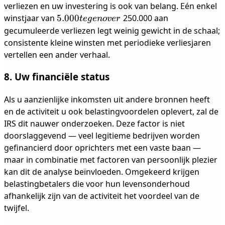
verliezen en uw investering is ook van belang. Eén enkel
5.000
winstjaar van
5.000
250.000 aan
t
e
g
e
n
o
v
er
tegenover
gecumuleerde verliezen legt weinig gewicht in de schaal;
consistente kleine winsten met periodieke verliesjaren
vertellen een ander verhaal.
8. Uw financiële status
Als u aanzienlijke inkomsten uit andere bronnen heeft
en de activiteit u ook belastingvoordelen oplevert, zal de
IRS dit nauwer onderzoeken. Deze factor is niet
doorslaggevend — veel legitieme bedrijven worden
gefinancierd door oprichters met een vaste baan —
maar in combinatie met factoren van persoonlijk plezier
kan dit de analyse beïnvloeden. Omgekeerd krijgen
belastingbetalers die voor hun levensonderhoud
afhankelijk zijn van de activiteit het voordeel van de
twijfel.