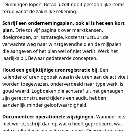
rekeningen lopen. Betaal uzelf nooit persoonlijke items
terug vanaf de zakelijke rekening.
Schrijf een ondernemingsplan, ook al is het een kort
plan.
Drie tot vijf pagina's over marktkansen,
doelgroepen, prijsstrategie, kostenstructuur, de
verwachte weg naar winstgevendheid en de mijlpalen
die aangeven of het plan wel of niet werkt. Werk het
jaarlijks bij. Bewaar gedateerde concepten.
Houd een gelijktijdige urenregistratie bij.
Een
kalender of urenlogboek waarin de uren aan de activiteit
worden toegewezen, onderverdeeld naar type werk, is
goud waard. Logboeken die achteraf uit het geheugen
zijn gereconstrueerd tijdens een audit, hebben
aanzienlijk minder geloofwaardigheid.
Documenteer operationele wijzigingen.
Wanneer iets
niet werkt, schrijf dan op wat u heeft geprobeerd, wat
het resultaat was en wat u verandert. Overgestapt van