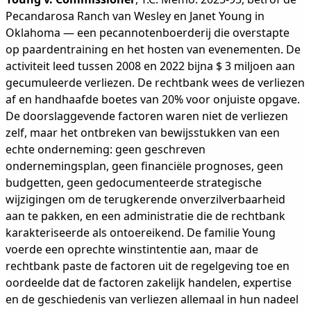
Pecandarosa Ranch van Wesley en Janet Young in
Oklahoma — een pecannotenboerderij die overstapte
op paardentraining en het hosten van evenementen. De
activiteit leed tussen 2008 en 2022 bijna $ 3 miljoen aan
gecumuleerde verliezen. De rechtbank wees de verliezen
af en handhaafde boetes van 20% voor onjuiste opgave.
De doorslaggevende factoren waren niet de verliezen
zelf, maar het ontbreken van bewijsstukken van een
echte onderneming: geen geschreven
ondernemingsplan, geen financiële prognoses, geen
budgetten, geen gedocumenteerde strategische
wijzigingen om de terugkerende onverzilverbaarheid
aan te pakken, en een administratie die de rechtbank
karakteriseerde als ontoereikend. De familie Young
voerde een oprechte winstintentie aan, maar de
rechtbank paste de factoren uit de regelgeving toe en
oordeelde dat de factoren zakelijk handelen, expertise
en de geschiedenis van verliezen allemaal in hun nadeel