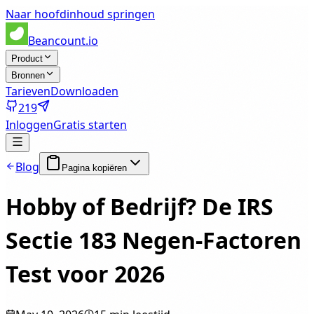
Naar hoofdinhoud springen
Beancount.io
Product
Bronnen
Tarieven
Downloaden
219
Inloggen
Gratis starten
Blog
Pagina kopiëren
Hobby of Bedrijf? De IRS
Sectie 183 Negen-Factoren
Test voor 2026