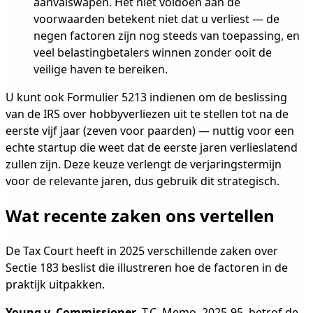
aanvalswapen. Het niet voldoen aan de
voorwaarden betekent niet dat u verliest — de
negen factoren zijn nog steeds van toepassing, en
veel belastingbetalers winnen zonder ooit de
veilige haven te bereiken.
U kunt ook Formulier 5213 indienen om de beslissing
van de IRS over hobbyverliezen uit te stellen tot na de
eerste vijf jaar (zeven voor paarden) — nuttig voor een
echte startup die weet dat de eerste jaren verlieslatend
zullen zijn. Deze keuze verlengt de verjaringstermijn
voor de relevante jaren, dus gebruik dit strategisch.
Wat recente zaken ons vertellen
De Tax Court heeft in 2025 verschillende zaken over
Sectie 183 beslist die illustreren hoe de factoren in de
praktijk uitpakken.
Young v. Commissioner
, T.C. Memo. 2025-95, betrof de