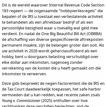
Dit is de wereld waarover Internal Revenue Code Section
183 regeert — de zogenaamde "hobbyverliesregels" die
bepalen of de IRS u toestaat een verlieslatende activiteit
te behandelen als een aftrekbaar bedrijf of als een
persoonlijke bezigheid waar u toevallig wat geld mee
verdient. En nadat de One Big Beautiful Bill Act (OBBBA)
de afschaffing van diverse gespecificeerde aftrekposten
permanent maakte, zijn de belangen groter dan ooit. Als
uw activiteit in 2026 wordt geherclassificeerd als een
hobby, bent u doorgaans belasting verschuldigd over
elke dollar aan inkomsten, nagenoeg zonder
verrekening van de kosten die u heeft gemaakt om die
inkomsten te verwerven.
Deze gids bespreekt de negen-factorentest die de IRS en
de Tax Court daadwerkelijk toepassen, het safe-harbor
vermoeden dat u kan redden, wat recente zaken zoals
Young v. Commissioner
(2025) onthullen over hoe
rechtbanken deze geschillen beslechten, and de