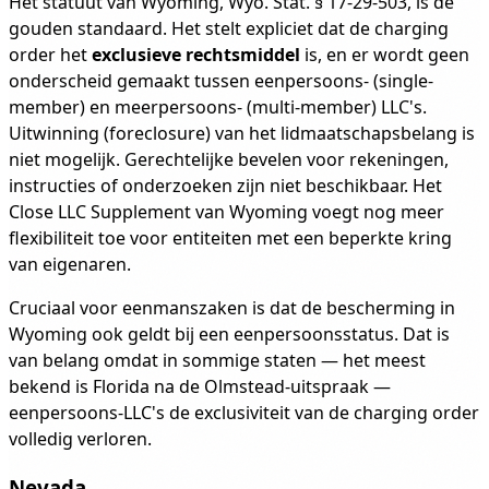
Het statuut van Wyoming, Wyo. Stat. § 17-29-503, is de
gouden standaard. Het stelt expliciet dat de charging
order het
exclusieve rechtsmiddel
is, en er wordt geen
onderscheid gemaakt tussen eenpersoons- (single-
member) en meerpersoons- (multi-member) LLC's.
Uitwinning (foreclosure) van het lidmaatschapsbelang is
niet mogelijk. Gerechtelijke bevelen voor rekeningen,
instructies of onderzoeken zijn niet beschikbaar. Het
Close LLC Supplement van Wyoming voegt nog meer
flexibiliteit toe voor entiteiten met een beperkte kring
van eigenaren.
Cruciaal voor eenmanszaken is dat de bescherming in
Wyoming ook geldt bij een eenpersoonsstatus. Dat is
van belang omdat in sommige staten — het meest
bekend is Florida na de Olmstead-uitspraak —
eenpersoons-LLC's de exclusiviteit van de charging order
volledig verloren.
Nevada