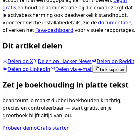
accountant in één oogopslag kan controleren.
Begin
gratis
en houd de administratie bij die ervoor zorgt dat
je activabescherming ook daadwerkelijk standhoudt.
Voor technische installatiedetails, zie de
documentatie
,
of verken het
Fava-dashboard
voor visuele rapportages.
Dit artikel delen
Delen op X
Delen op Hacker News
Delen op Reddit
Delen op LinkedIn
Delen via e-mail
Link kopiëren
Zet je boekhouding in platte tekst
beancount.io maakt dubbel boekhouden krachtig,
precies en controleerbaar — start gratis, en je
grootboek blijft altijd van jou.
Probeer demo
Gratis starten
→