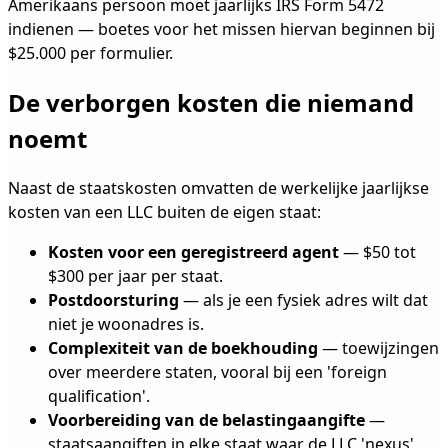
Amerikaans persoon moet jaarlijks IRS Form 5472
indienen — boetes voor het missen hiervan beginnen bij
$25.000 per formulier.
De verborgen kosten die niemand
noemt
Naast de staatskosten omvatten de werkelijke jaarlijkse
kosten van een LLC buiten de eigen staat:
Kosten voor een geregistreerd agent
— $50 tot
$300 per jaar per staat.
Postdoorsturing
— als je een fysiek adres wilt dat
niet je woonadres is.
Complexiteit van de boekhouding
— toewijzingen
over meerdere staten, vooral bij een 'foreign
qualification'.
Voorbereiding van de belastingaangifte
—
staatsaangiften in elke staat waar de LLC 'nexus'