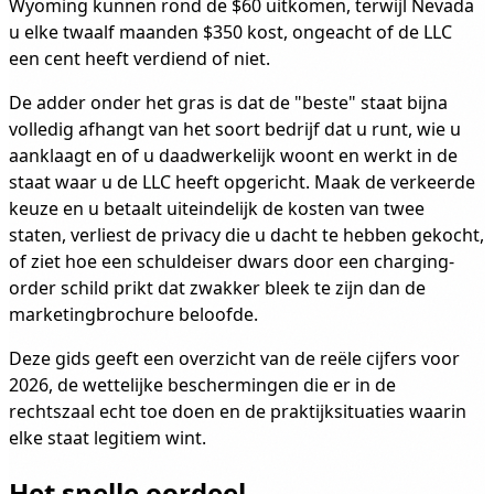
Wyoming kunnen rond de $60 uitkomen, terwijl Nevada
u elke twaalf maanden $350 kost, ongeacht of de LLC
een cent heeft verdiend of niet.
De adder onder het gras is dat de "beste" staat bijna
volledig afhangt van het soort bedrijf dat u runt, wie u
aanklaagt en of u daadwerkelijk woont en werkt in de
staat waar u de LLC heeft opgericht. Maak de verkeerde
keuze en u betaalt uiteindelijk de kosten van twee
staten, verliest de privacy die u dacht te hebben gekocht,
of ziet hoe een schuldeiser dwars door een charging-
order schild prikt dat zwakker bleek te zijn dan de
marketingbrochure beloofde.
Deze gids geeft een overzicht van de reële cijfers voor
2026, de wettelijke beschermingen die er in de
rechtszaal echt toe doen en de praktijksituaties waarin
elke staat legitiem wint.
Het snelle oordeel