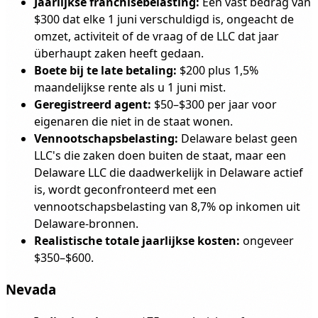
Jaarlijkse franchisebelasting:
Een vast bedrag van
$300 dat elke 1 juni verschuldigd is, ongeacht de
omzet, activiteit of de vraag of de LLC dat jaar
überhaupt zaken heeft gedaan.
Boete bij te late betaling:
$200 plus 1,5%
maandelijkse rente als u 1 juni mist.
Geregistreerd agent:
$50–$300 per jaar voor
eigenaren die niet in de staat wonen.
Vennootschapsbelasting:
Delaware belast geen
LLC's die zaken doen buiten de staat, maar een
Delaware LLC die daadwerkelijk in Delaware actief
is, wordt geconfronteerd met een
vennootschapsbelasting van 8,7% op inkomen uit
Delaware-bronnen.
Realistische totale jaarlijkse kosten:
ongeveer
$350–$600.
Nevada