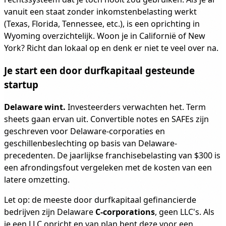
vanuit een staat zonder inkomstenbelasting werkt
(Texas, Florida, Tennessee, etc.), is een oprichting in
Wyoming overzichtelijk. Woon je in Californië of New
York? Richt dan lokaal op en denk er niet te veel over na.
Je start een door durfkapitaal gesteunde
startup
Delaware wint.
Investeerders verwachten het. Term
sheets gaan ervan uit. Convertible notes en SAFEs zijn
geschreven voor Delaware-corporaties en
geschillenbeslechting op basis van Delaware-
precedenten. De jaarlijkse franchisebelasting van $300 is
een afrondingsfout vergeleken met de kosten van een
latere omzetting.
Let op: de meeste door durfkapitaal gefinancierde
bedrijven zijn Delaware
C-corporations
, geen LLC's. Als
je een LLC opricht en van plan bent deze voor een