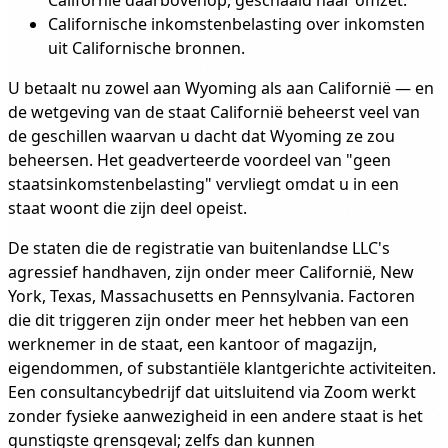
Californië daarbovenop, geschaald naar omzet.
Californische inkomstenbelasting over inkomsten
uit Californische bronnen.
U betaalt nu zowel aan Wyoming als aan Californië — en
de wetgeving van de staat Californië beheerst veel van
de geschillen waarvan u dacht dat Wyoming ze zou
beheersen. Het geadverteerde voordeel van "geen
staatsinkomstenbelasting" vervliegt omdat u in een
staat woont die zijn deel opeist.
De staten die de registratie van buitenlandse LLC's
agressief handhaven, zijn onder meer Californië, New
York, Texas, Massachusetts en Pennsylvania. Factoren
die dit triggeren zijn onder meer het hebben van een
werknemer in de staat, een kantoor of magazijn,
eigendommen, of substantiële klantgerichte activiteiten.
Een consultancybedrijf dat uitsluitend via Zoom werkt
zonder fysieke aanwezigheid in een andere staat is het
gunstigste grensgeval; zelfs dan kunnen