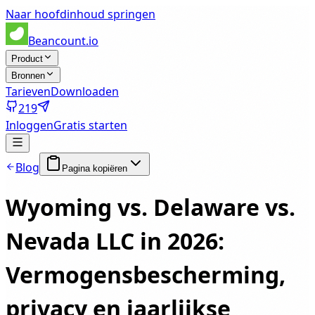
Naar hoofdinhoud springen
Beancount.io
Product
Bronnen
Tarieven
Downloaden
219
Inloggen
Gratis starten
Blog
Pagina kopiëren
Wyoming vs. Delaware vs.
Nevada LLC in 2026:
Vermogensbescherming,
privacy en jaarlijkse