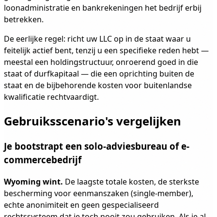
loonadministratie en bankrekeningen het bedrijf erbij
betrekken.
De eerlijke regel: richt uw LLC op in de staat waar u
feitelijk actief bent, tenzij u een specifieke reden hebt —
meestal een holdingstructuur, onroerend goed in die
staat of durfkapitaal — die een oprichting buiten de
staat en de bijbehorende kosten voor buitenlandse
kwalificatie rechtvaardigt.
Gebruiksscenario's vergelijken
Je bootstrapt een solo-adviesbureau of e-
commercebedrijf
Wyoming wint.
De laagste totale kosten, de sterkste
bescherming voor eenmanszaken (single-member),
echte anonimiteit en geen gespecialiseerd
rechtssysteem dat je toch nooit zou gebruiken. Als je al