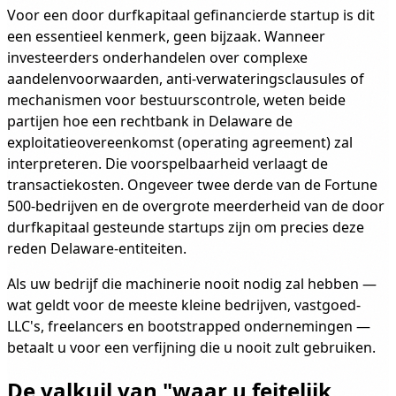
Voor een door durfkapitaal gefinancierde startup is dit
een essentieel kenmerk, geen bijzaak. Wanneer
investeerders onderhandelen over complexe
aandelenvoorwaarden, anti-verwateringsclausules of
mechanismen voor bestuurscontrole, weten beide
partijen hoe een rechtbank in Delaware de
exploitatieovereenkomst (operating agreement) zal
interpreteren. Die voorspelbaarheid verlaagt de
transactiekosten. Ongeveer twee derde van de Fortune
500-bedrijven en de overgrote meerderheid van de door
durfkapitaal gesteunde startups zijn om precies deze
reden Delaware-entiteiten.
Als uw bedrijf die machinerie nooit nodig zal hebben —
wat geldt voor de meeste kleine bedrijven, vastgoed-
LLC's, freelancers en bootstrapped ondernemingen —
betaalt u voor een verfijning die u nooit zult gebruiken.
De valkuil van "waar u feitelijk