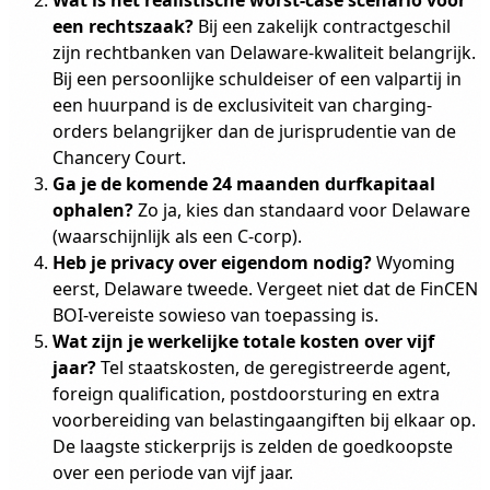
Wat is het realistische worst-case scenario voor
een rechtszaak?
Bij een zakelijk contractgeschil
zijn rechtbanken van Delaware-kwaliteit belangrijk.
Bij een persoonlijke schuldeiser of een valpartij in
een huurpand is de exclusiviteit van charging-
orders belangrijker dan de jurisprudentie van de
Chancery Court.
Ga je de komende 24 maanden durfkapitaal
ophalen?
Zo ja, kies dan standaard voor Delaware
(waarschijnlijk als een C-corp).
Heb je privacy over eigendom nodig?
Wyoming
eerst, Delaware tweede. Vergeet niet dat de FinCEN
BOI-vereiste sowieso van toepassing is.
Wat zijn je werkelijke totale kosten over vijf
jaar?
Tel staatskosten, de geregistreerde agent,
foreign qualification, postdoorsturing en extra
voorbereiding van belastingaangiften bij elkaar op.
De laagste stickerprijs is zelden de goedkoopste
over een periode van vijf jaar.